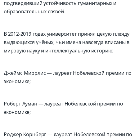
подтвердивший устойчивость гуманитарных и
образовательных связей.
В
2012-2019 годах
у
ниверситет принял целую плеяду
выдающихся учёных, чьи имена навсегда вписаны в
мировую науку и интеллектуальную историю:
Джеймс
Миррлис
— лауреат Нобелевской премии по
экономике;
Роберт
Ауман
— лауреат Нобелевской премии по
экономике;
Роджер
Корнберг
— лауреат Нобелевской премии по