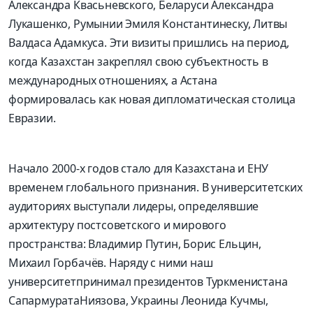
Александра Квасьневского
, Беларуси
Александра
Лукашенко
, Румынии
Эмиля
Константинеску
, Литвы
Валда
с
а Адамкуса
. Эти визиты пришлись на период,
когда Казахстан закреплял свою
субъектность
в
международных отношениях, а Астана
формировалась как новая дипломатическая столица
Евразии
.
Начало 2000-х годов стало для
Казахстана и
ЕНУ
временем глобального признания. В университетских
аудиториях выступали лидеры, определявшие
архитектуру постсоветского и мирового
пространства:
Владимир Путин
,
Борис Ельцин
,
Михаил Горбачёв
. Наряду с ними
наш
университет
принимал президентов Туркменистана
Сапармурата
Ниязова
, Украины
Леонида Кучмы
,