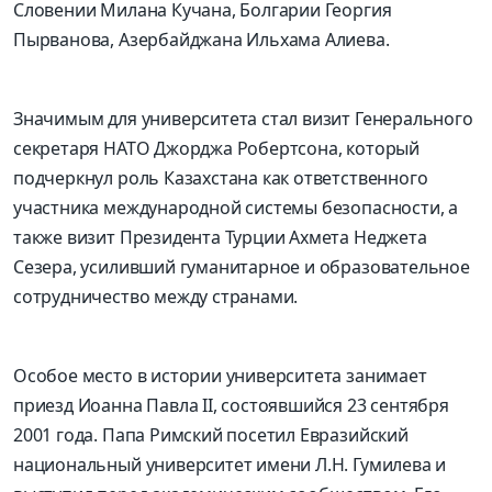
Словении
Милана
Кучана
, Болгарии
Георгия
Пырванова
, Азербайджана
Ильхама Алиева
.
Значимым для университета стал визит Генерального
секретаря НАТО
Джорджа
Робертсона
, который
подчеркнул роль Казахстана как ответственного
участника международной системы безопасности, а
также визит Президента Турции
Ахмета
Неджета
Сезера
, усиливший гуманитарное и образовательное
сотрудничество между странами.
Особое место в истории университета занимает
приезд
Иоанна Павла
II
, состоявшийся
23 сентября
2001 года
. Папа Римский посетил Евразийский
национальный университет имени Л.Н.
Гумилев
а и