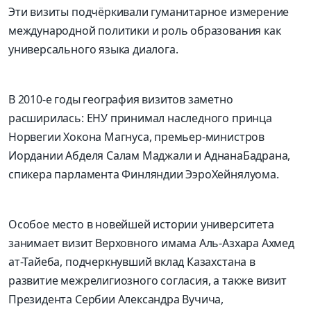
Эти визиты подчёркивали гуманитарное измерение
международной политики и роль образования как
универсального языка диалога.
В 2010-е годы география визитов
заметно
расширилась
:
ЕНУ принимал наследного принца
Норвегии
Хокона
Магнуса
, премьер-министров
Иордании
Абделя Салам
Маджали
и
Аднана
Бадрана
,
спикера парламента Финляндии
Ээро
Хейнялуома
.
Особое место в новейшей истории университета
занимает визит Верховного имама Аль-
Азхара
Ахмед
ат-Тайеба
, подчеркнувший вклад Казахстана в
развитие межрелигиозного согласия, а также визит
Президента Сербии
Александра
Вучича
,