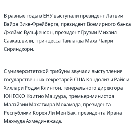
В разные годы в ЕНУ выступали президент Латвии
Вайра
Вике-
Фрейберга
, президент Всемирного банка
Джеймс
Вульфенсон
, президент Грузии
Михаил
Саакашвили
, принцесса Таиланда
Маха
Чакри
Сириндхорн
.
С университетской трибуны звучали выступления
государственных секретарей США
Кондолизы Райс
и
Хиллари
Родэм
Клинтон
, генерального директора
ЮНЕСКО
Коитио
Мацуура
, премьер-министра
Малайзии
Махатхира
Мохамада
, президента
Республики Корея
Ли Мен Бак
, президента Ирана
Махмуда
Ахмединежада
.