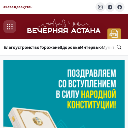
#Таза Қазақстан
Благоустройство
Горожане
Здоровье
Интервью
Мультимед