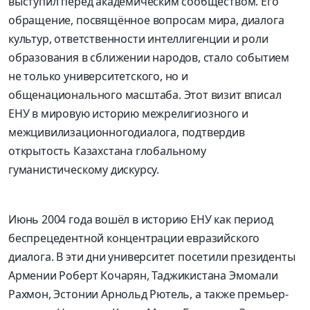
выступил перед академическим сообществом. Его
обращение, посвящённое вопросам мира, диалога
культур, ответственности интеллигенции и роли
образования в сближении народов, стало событием
не только университетского, но и
общенационального масштаба. Этот визит вписал
ЕНУ в мировую историю межрелигиозного и
межцивилизационного
диалога, подтвердив
открытость Казахстана глобальному
гуманистическому дискурсу.
Июнь 2004 года вошёл в историю ЕНУ как период
беспрецедентной концентрации евразийского
диалога. В эти дни университет посетили президенты
Армении
Роберт Кочарян
, Таджикистана
Эмомали
Рахмон
, Эстонии
Арнольд
Рютель
, а также премьер-