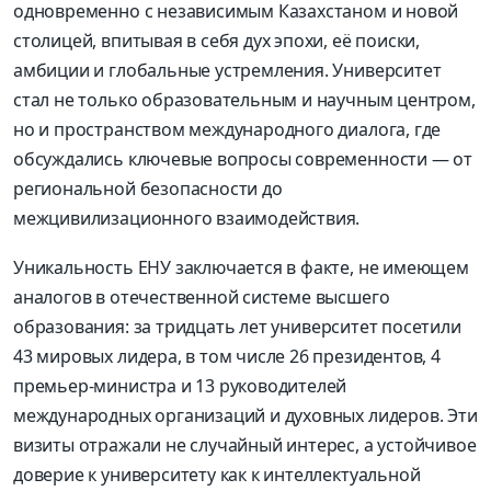
одновременно с независимым Казахстаном и новой
столицей, впитывая в себя дух эпохи, её поиски,
амбиции и глобальные устремления. Университет
стал не только образовательным и научным центром,
но и
пространством международного диалога
, где
обсуждались ключевые вопросы современности — от
региональной безопасности до
межцивилизационного
взаимодействия.
Уникальность ЕНУ заключается в факте, не имеющем
аналогов в отечественной системе высшего
образования:
за
тридцать
лет университет посетили
43 мировых лидера, в том числе 26 президентов, 4
премьер-министра и 13 руководител
ей
международных организаций и духовны
х
лидер
ов
. Эти
визиты отражали не случайный интерес, а устойчивое
доверие к университету как к интеллектуальной