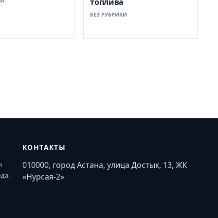
КИ
топлива
БЕЗ РУБРИКИ
КОНТАКТЫ
010000, город Астана, улица Достык, 13, ЖК
и
ода.
«Нурсая-2»