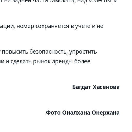
 на задней части самоката, над колесом, и
ации, номер сохраняется в учете и не
 повысить безопасность, упростить
и и сделать рынок аренды более
Багдат Хасенова
Фото Оналхана Онерхана