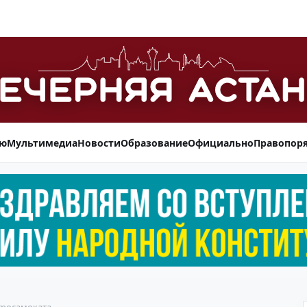
ью
Мультимедиа
Новости
Образование
Официально
Правопор
тросамоката