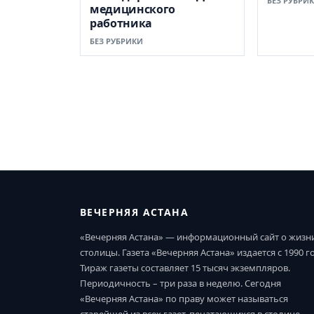
БЕЗ РУБРИ
медицинского
работника
БЕЗ РУБРИКИ
ВЕЧЕРНЯЯ АСТАНА
«Вечерняя Астана» — информационный сайт о жизн
столицы. Газета «Вечерняя Астана» издается с 1990 г
Тираж газеты составляет 15 тысяч экземпляров.
Периодичность – три раза в неделю. Сегодня
«Вечерняя Астана» по праву может называться