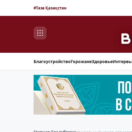
#Таза Қазақстан
Благоустройство
Горожане
Здоровье
Интерв
Главная
/
Без рубрики
/
Уникальный номер для элек