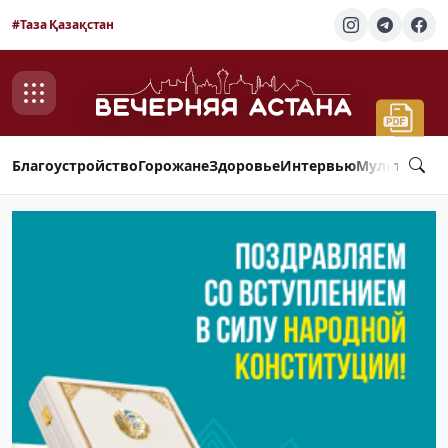
#Таза Қазақстан
Благоустройство
Горожане
Здоровье
Интервью
Мультимед