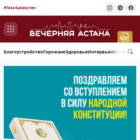
#Таза Қазақстан
Благоустройство
Горожане
Здоровье
Интервью
Мультимед