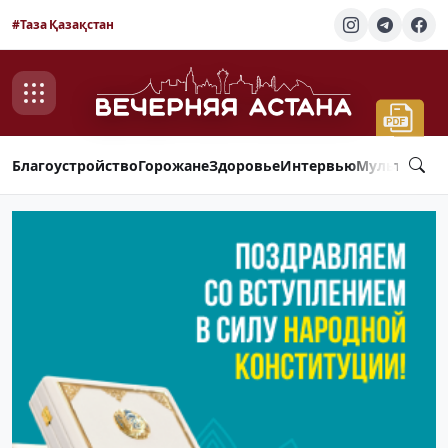
#Таза Қазақстан
Благоустройство
Горожане
Здоровье
Интервью
Мультимед