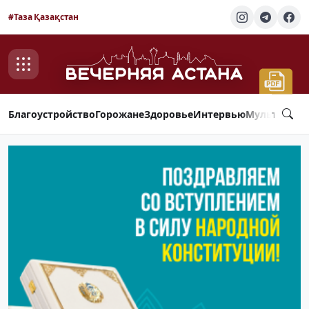
#Таза Қазақстан
Благоустройство
Горожане
Здоровье
Интервью
Мультимед