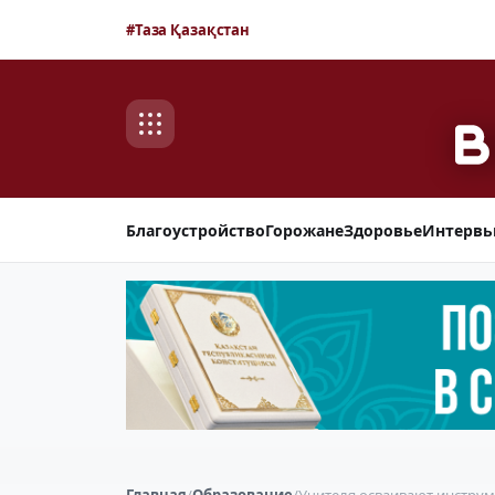
#Таза Қазақстан
Благоустройство
Горожане
Здоровье
Интерв
Главная
/
Образование
/
Учителя осваивают инстру