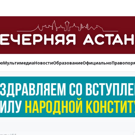
ью
Мультимедиа
Новости
Образование
Официально
Правопор
менты ИИ