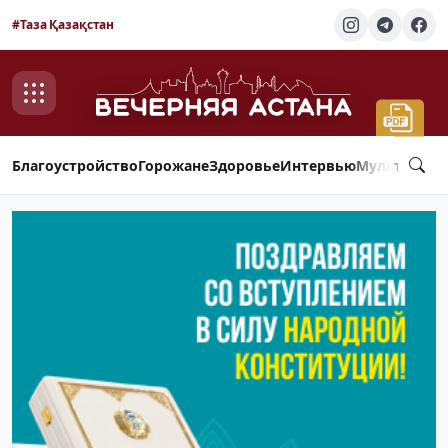
#Таза Қазақстан
Благоустройство
Горожане
Здоровье
Интервью
Мультимед