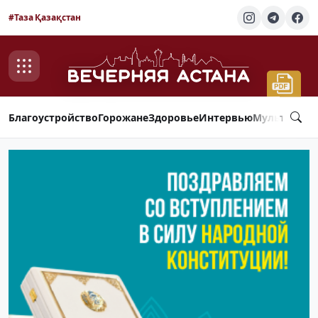
#Таза Қазақстан
Благоустройство
Горожане
Здоровье
Интервью
Мультимед