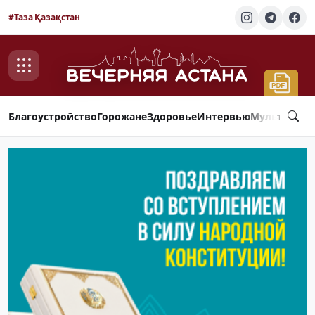
#Таза Қазақстан
Благоустройство
Горожане
Здоровье
Интервью
Мультимед