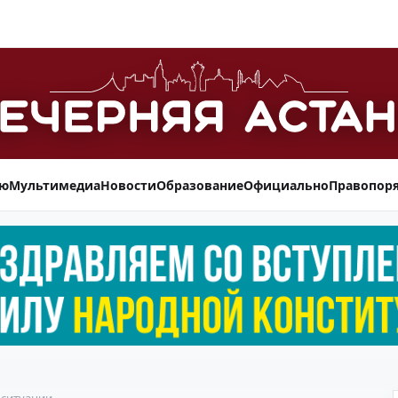
ью
Мультимедиа
Новости
Образование
Официально
Правопор
 ситуации