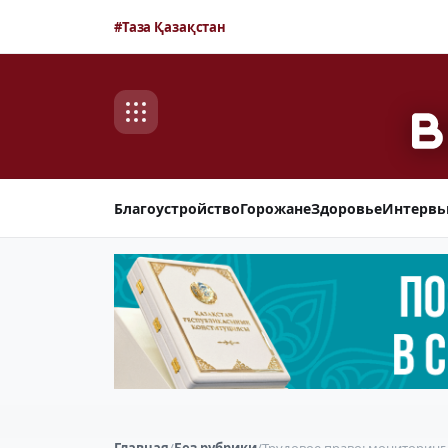
#Таза Қазақстан
Благоустройство
Горожане
Здоровье
Интерв
Главная
/
Без рубрики
/
Трудовое право: мониторинг