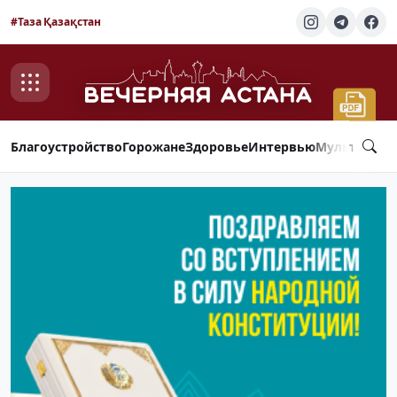
#Таза Қазақстан
Благоустройство
Горожане
Здоровье
Интервью
Мультимед