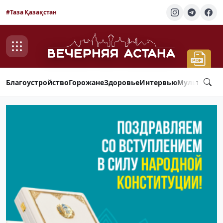
#Таза Қазақстан
Благоустройство
Горожане
Здоровье
Интервью
Мультимед