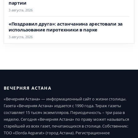
партии
3 августа, 2026
«Поздравил друга»: астанчанина арестовали за
использование пиротехники в парке
3 августа, 2026
ВЕЧЕРНЯЯ АСТАНА
«Вечерняя Астана» — информационный сайт о жизни столицы.
Газета «Вечерняя Астана» издается с 1990 года. Тираж газеты
составляет 15 тысяч экземпляров. Периодичность – три раза в
неделю. Сегодня «Вечерняя Астана» по праву может называться
старейшей из всех газет, печатающихся в столице. Собственник:
ТОО «Elorda Aqparat» (город Астана). Регистрационное