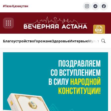
#Таза Қазақстан
Благоустройство
Горожане
Здоровье
Интервью
Мультимед