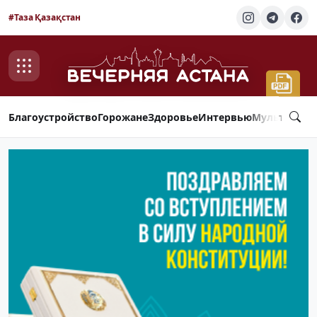
#Таза Қазақстан
Благоустройство
Горожане
Здоровье
Интервью
Мультимед