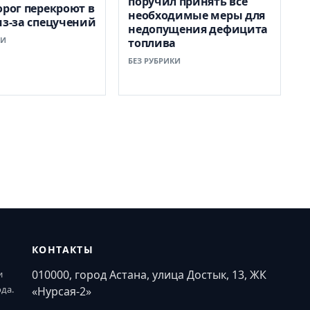
поручил принять все
орог перекроют в
необходимые меры для
из-за спецучений
недопущения дефицита
КИ
топлива
БЕЗ РУБРИКИ
КОНТАКТЫ
010000, город Астана, улица Достык, 13, ЖК
и
ода.
«Нурсая-2»