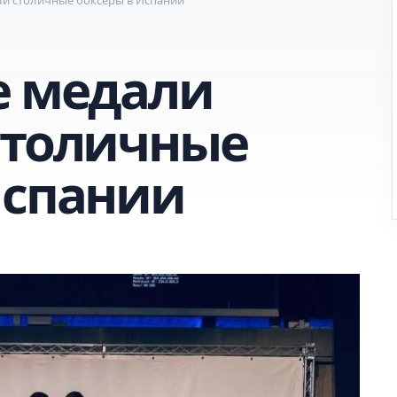
е медали
столичные
Испании