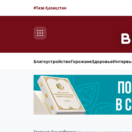
#Таза Қазақстан
Благоустройство
Горожане
Здоровье
Интерв
Главная
/
Без рубрики
/
Три золотые медали завоева