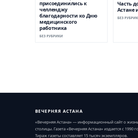
присоединились к
Часть д
челленджу
Астане 
благодарности ко Дню
БЕЗ РУБРИ
медицинского
работника
БЕЗ РУБРИКИ
ВЕЧЕРНЯЯ АСТАНА
«Вечерняя Астана» — информационный сайт о жизн
столицы. Газета «Вечерняя Астана» издается с 1990 г
Тираж газеты составляет 15 тысяч экземпляров.