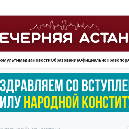
ью
Мультимедиа
Новости
Образование
Официально
Правопор
ли столичные боксеры в Испании