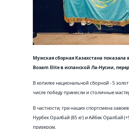
Мужская сборная Казахстана показала
Boxam Elite в испанской Ла-Нусии, пере
В копилке национальной сборной - 5 золот
числе победу принесли и столичные маст
В частности, три наших спортсмена завоева
Нурбек Оралбай (85 кг) и Айбек Оралбай (+9
призером.