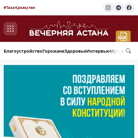
#Таза Қазақстан
Благоустройство
Горожане
Здоровье
Интервью
Мультимед