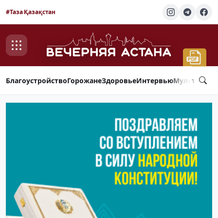
#Таза Қазақстан
Благоустройство
Горожане
Здоровье
Интервью
Мультимед