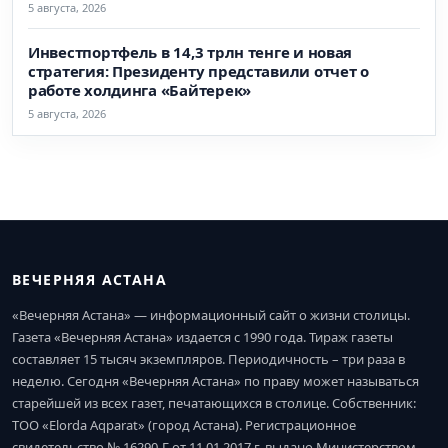
5 августа, 2026
Инвестпортфель в 14,3 трлн тенге и новая
стратегия: Президенту представили отчет о
работе холдинга «Байтерек»
5 августа, 2026
ВЕЧЕРНЯЯ АСТАНА
«Вечерняя Астана» — информационный сайт о жизни столицы.
Газета «Вечерняя Астана» издается с 1990 года. Тираж газеты
составляет 15 тысяч экземпляров. Периодичность – три раза в
неделю. Сегодня «Вечерняя Астана» по праву может называться
старейшей из всех газет, печатающихся в столице. Собственник:
ТОО «Elorda Aqparat» (город Астана). Регистрационное
свидетельство № 16290-Г от 11.01.2017 г. выдано Министерством