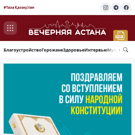
#Таза Қазақстан
Благоустройство
Горожане
Здоровье
Интервью
Мультимед