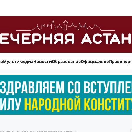
ью
Мультимедиа
Новости
Образование
Официально
Правопор
троились в колонну для выезда из Астаны