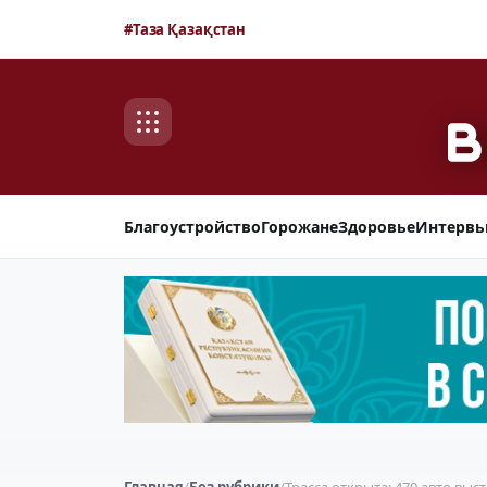
#Таза Қазақстан
Благоустройство
Горожане
Здоровье
Интерв
Главная
/
Без рубрики
/
Трасса открыта: 470 авто выс