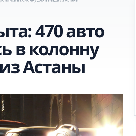
ыта: 470 авто
ь в колонну
 из Астаны