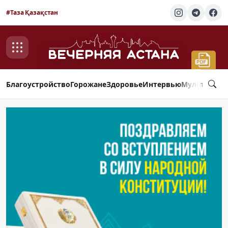
#Таза Қазақстан
Благоустройство
Горожане
Здоровье
Интервью
Мультимед