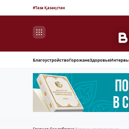
#Таза Қазақстан
Благоустройство
Горожане
Здоровье
Интерв
Главная
/
Без рубрики
/
Товарищ подполковник