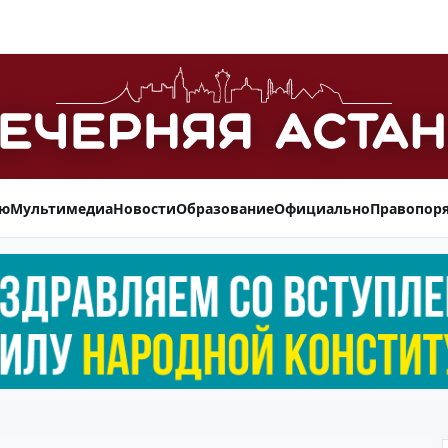
ью
Мультимедиа
Новости
Образование
Официально
Правопор