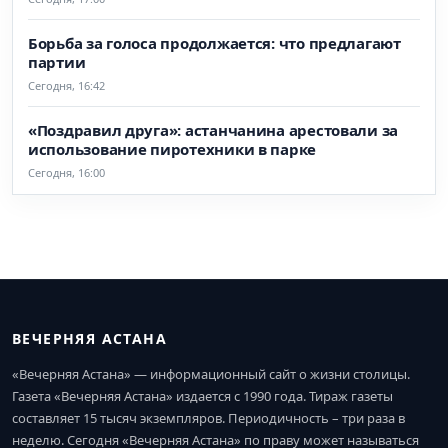
Борьба за голоса продолжается: что предлагают
партии
Сегодня, 16:42
«Поздравил друга»: астанчанина арестовали за
использование пиротехники в парке
Сегодня, 16:00
ВЕЧЕРНЯЯ АСТАНА
«Вечерняя Астана» — информационный сайт о жизни столицы.
Газета «Вечерняя Астана» издается с 1990 года. Тираж газеты
составляет 15 тысяч экземпляров. Периодичность – три раза в
неделю. Сегодня «Вечерняя Астана» по праву может называться