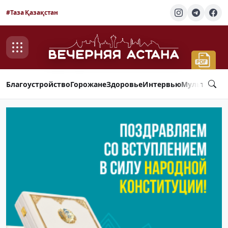
#Таза Қазақстан
Благоустройство
Горожане
Здоровье
Интервью
Мультимед