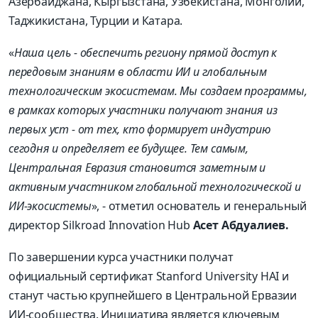
Азербайджана, Кыргызстана, Узбекистана, Монголии,
Таджикистана, Турции и Катара.
«
Наша цель - обеспечить региону прямой доступ к
передовым знаниям в области ИИ и глобальным
технологическим экосистемам. Мы создаем программы,
в рамках которых участники получают знания из
первых уст - от тех, кто формирует индустрию
сегодня и определяет ее будущее. Тем самым,
Центральная Евразия становится заметным и
активным участником глобальной технологической и
ИИ-экосистемы
», - отметил основатель и генеральный
директор Silkroad Innovation Hub
Асет Абдуалиев.
По завершении курса участники получат
официальный сертификат Stanford University HAI и
станут частью крупнейшего в Центральной Ервазии
ИИ-сообщества. Инициатива является ключевым