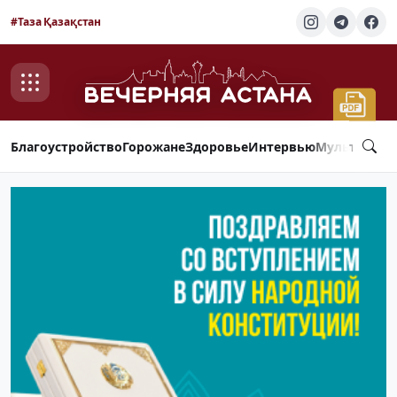
#Таза Қазақстан
Благоустройство
Горожане
Здоровье
Интервью
Мультимед