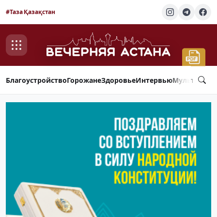
#Таза Қазақстан
Благоустройство
Горожане
Здоровье
Интервью
Мультимед