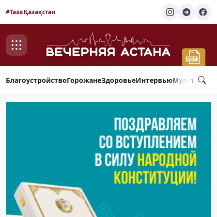
#Таза Қазақстан
Благоустройство
Горожане
Здоровье
Интервью
Мультимед