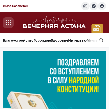
#Таза Қазақстан
Благоустройство
Горожане
Здоровье
Интервью
Мультимед