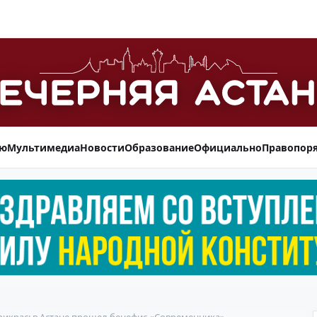
ью
Мультимедиа
Новости
Образование
Официально
Правопор
прикрас: в Астане прошел бенефис «Современника»