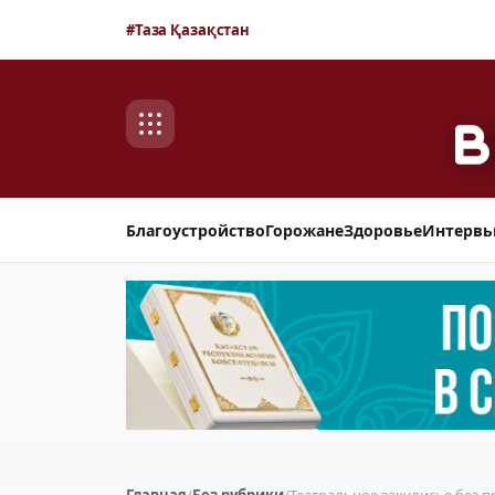
#Таза Қазақстан
Благоустройство
Горожане
Здоровье
Интерв
Главная
/
Без рубрики
/
Театральное закулисье без 