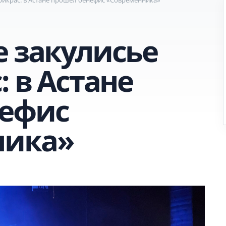
е закулисье
: в Астане
нефис
ника»