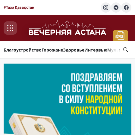
#Таза Қазақстан
Благоустройство
Горожане
Здоровье
Интервью
Мультимед