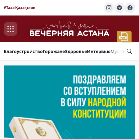
#Таза Қазақстан
Благоустройство
Горожане
Здоровье
Интервью
Мультимед