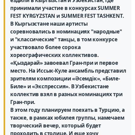
ездили в Кыргызстан и Узбекистан, где
принимали участие в конкурсах SUMMER
FEST KYRGYZSTAN и SUMMER FEST TASHKENT.
В Кыргызстане наши артисты
соревновались в номинациях "народные"
и "классические" танцы, в том конкурсе
участвовало более сорока
хореографических коллективов.
«Қыздарай» завоевал Гран-при и первое
место. На Иссык-Куле ансамбль представил
зрителям композиции «Әсемдік», «Биле-
Биле» и «Экспрессия». В Узбекистане
коллектив взял в разных номинациях три
Гран-при.
В этом году планируем поехать в Турцию, а
также, в рамках юбилея группы, намечаем
творческий вечер, который будет
проходить в столице. И еще хочу