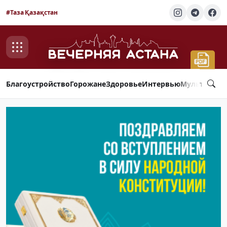
#Таза Қазақстан
Благоустройство
Горожане
Здоровье
Интервью
Мультимед