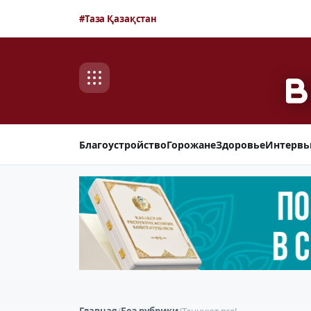
#Таза Қазақстан
Благоустройство
Горожане
Здоровье
Интерв
Главная
/
Без рубрики
/
Танцуют все!