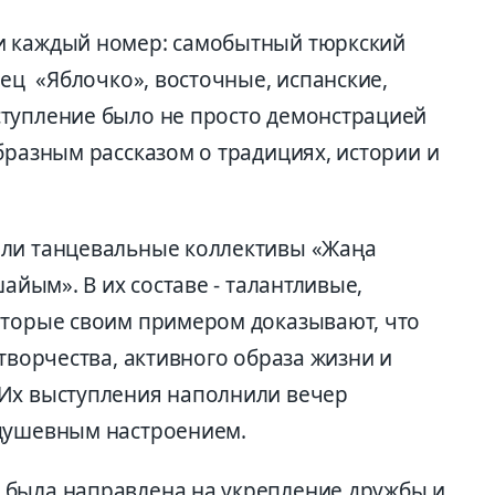
и каждый номер: самобытный тюркский
ец «Яблочко», восточные, испанские,
ступление было не просто демонстрацией
бразным рассказом о традициях, истории и
али танцевальные коллективы «Жаңа
шайым». В их составе - талантливые,
оторые своим примером доказывают, что
 творчества, активного образа жизни и
 Их выступления наполнили вечер
 душевным настроением.
 была направлена на укрепление дружбы и