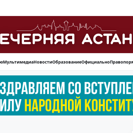
ью
Мультимедиа
Новости
Образование
Официально
Правопор