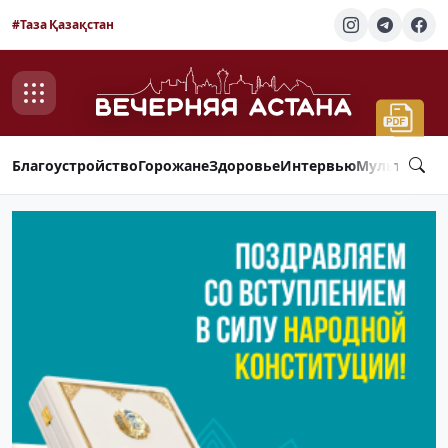
#Таза Қазақстан
Благоустройство
Горожане
Здоровье
Интервью
Мультимед