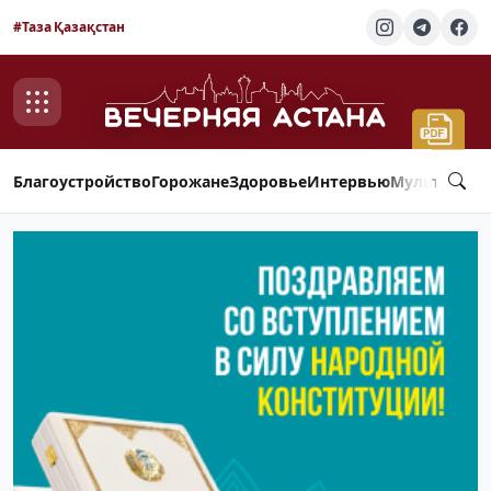
#Таза Қазақстан
Благоустройство
Горожане
Здоровье
Интервью
Мультимед