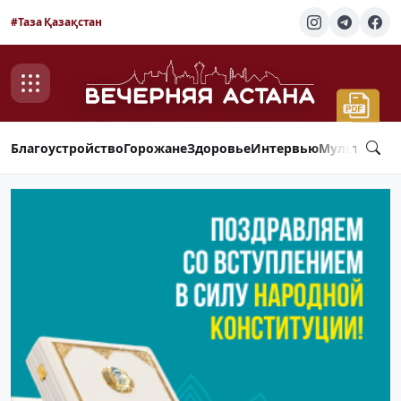
#Таза Қазақстан
Благоустройство
Горожане
Здоровье
Интервью
Мультимед