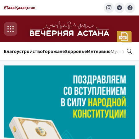
#Таза Қазақстан
Благоустройство
Горожане
Здоровье
Интервью
Мультимед