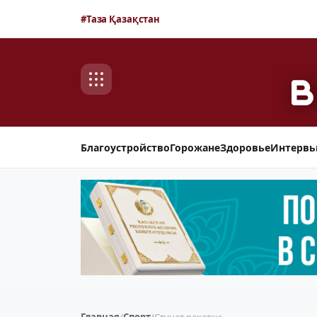
#Таза Қазақстан
Благоустройство
Горожане
Здоровье
Интерв
Главная
/
Спорт
/
Стучат ракетки…