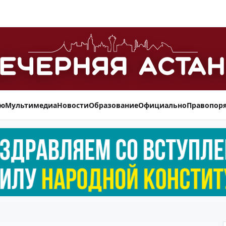
ью
Мультимедиа
Новости
Образование
Официально
Правопор