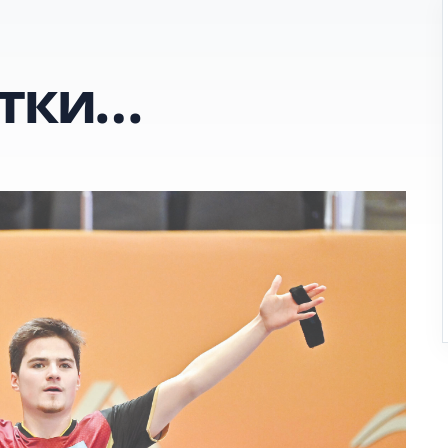
етки…