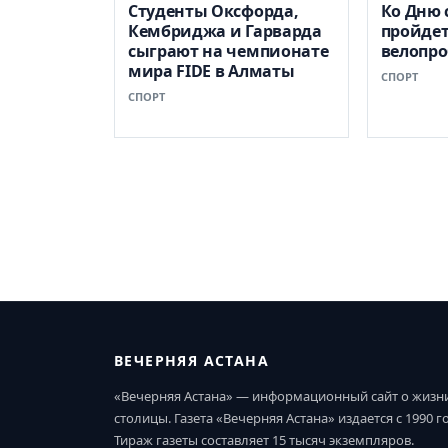
Студенты Оксфорда,
Ко Дню 
Кембриджа и Гарварда
пройде
сыграют на чемпионате
велопро
мира FIDE в Алматы
СПОРТ
СПОРТ
ВЕЧЕРНЯЯ АСТАНА
«Вечерняя Астана» — информационный сайт о жизн
столицы. Газета «Вечерняя Астана» издается с 1990 г
Тираж газеты составляет 15 тысяч экземпляров.