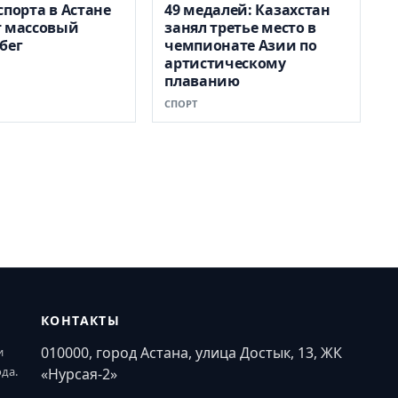
спорта в Астане
49 медалей: Казахстан
т массовый
занял третье место в
бег
чемпионате Азии по
артистическому
плаванию
СПОРТ
КОНТАКТЫ
010000, город Астана, улица Достык, 13, ЖК
и
ода.
«Нурсая-2»