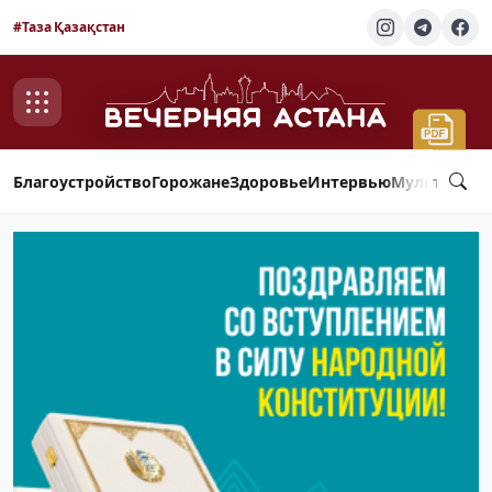
#Таза Қазақстан
Благоустройство
Горожане
Здоровье
Интервью
Мультимед