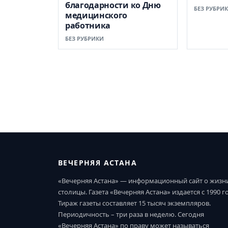
благодарности ко Дню
БЕЗ РУБРИ
медицинского
работника
БЕЗ РУБРИКИ
ВЕЧЕРНЯЯ АСТАНА
«Вечерняя Астана» — информационный сайт о жизн
столицы. Газета «Вечерняя Астана» издается с 1990 г
Тираж газеты составляет 15 тысяч экземпляров.
Периодичность – три раза в неделю. Сегодня
«Вечерняя Астана» по праву может называться