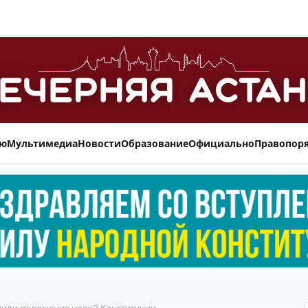
ью
Мультимедиа
Новости
Образование
Официально
Правопор
или положения новой Конституции