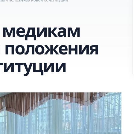
 медикам
 положения
титуции