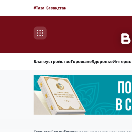
#Таза Қазақстан
Благоустройство
Горожане
Здоровье
Интерв
Главная
/
Без рубрики
/
Столичным медикам разъясн