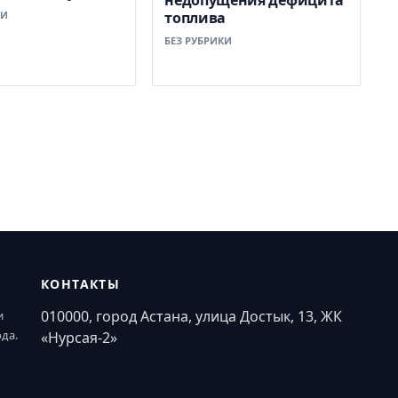
недопущения дефицита
КИ
топлива
БЕЗ РУБРИКИ
КОНТАКТЫ
010000, город Астана, улица Достык, 13, ЖК
и
ода.
«Нурсая-2»