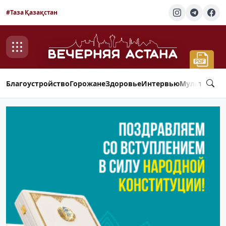
#Таза Қазақстан
Благоустройство
Горожане
Здоровье
Интервью
Мультимед