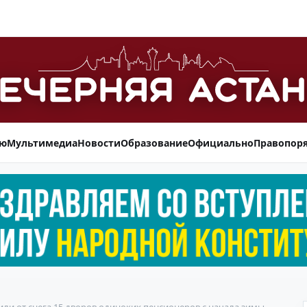
ью
Мультимедиа
Новости
Образование
Официально
Правопор
ли от снега 15 дворов одиноких пенсионеров с начала зимы