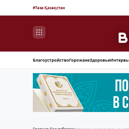
#Таза Қазақстан
Благоустройство
Горожане
Здоровье
Интерв
Главная
/
Без рубрики
/
Столичные волонтеры очисти