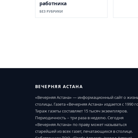
работника
БЕЗ РУБРИКИ
ВЕЧЕРНЯЯ АСТАНА
«Вечерняя Астана» — информационный сайт о жизн
столицы. Газета «Вечерняя Астана» издается с 1990 г
Тираж газеты составляет 15 тысяч экземпляров.
Периодичность – три раза в неделю. Сегодня
«Вечерняя Астана» по праву может называться
старейшей из всех газет, печатающихся в столице.
Собственник: ТОО «Elorda Aqparat» (город Астана).