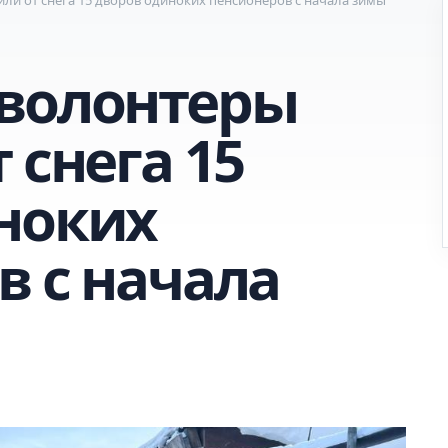
волонтеры
 снега 15
ноких
в с начала