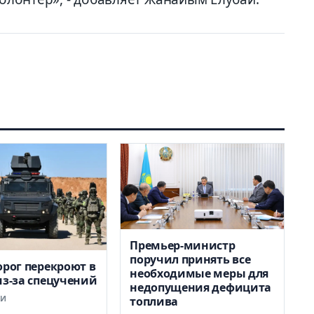
Премьер-министр
поручил принять все
орог перекроют в
необходимые меры для
из-за спецучений
недопущения дефицита
КИ
топлива