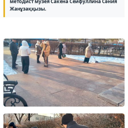
методист музея Сакена Сейфуллина Сәния
Жанұзаққызы.