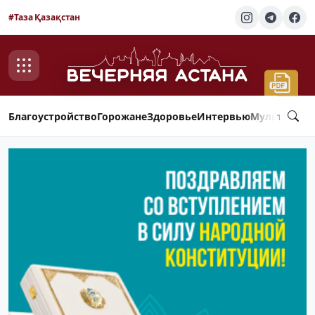
#Таза Қазақстан
Благоустройство
Горожане
Здоровье
Интервью
Мультимед