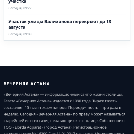
участка
Сегодня, 09:27
Участок улицы Валиханова перекроют до 13
августа
Сегодня, 09:08
ВЕЧЕРНЯЯ АСТАНА
«Вечерняя Астана» — информационный сайт о жизни столицы.
Газета «Вечерняя Астана» издается с 1990 года. Тираж газеты
составляет 15 тысяч экземпляров. Периодичность – три раза в
неделю. Сегодня «Вечерняя Астана» по праву может называться
старейшей из всех газет, печатающихся в столице. Собственник:
ТОО «Elorda Aqparat» (город Астана). Регистрационное
свидетельство № 16290-Г от 11.01.2017 г. выдано Министерством