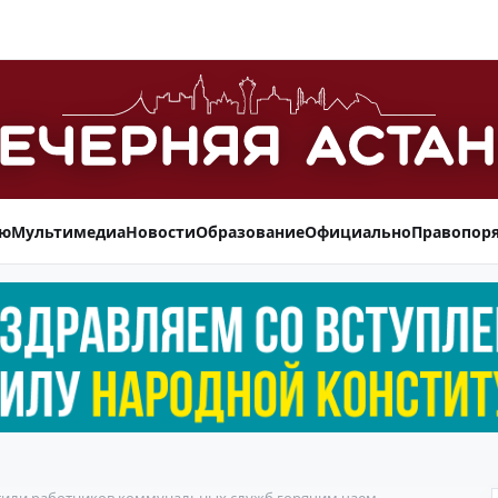
ью
Мультимедиа
Новости
Образование
Официально
Правопор
тили работников коммунальных служб горячим чаем