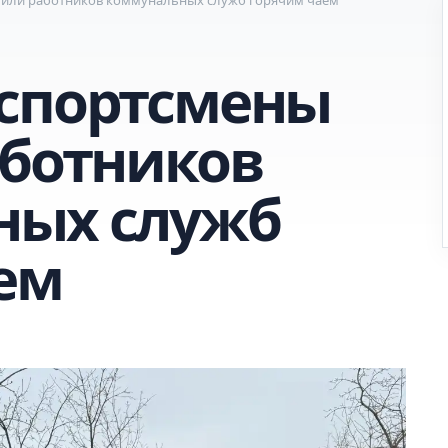
спортсмены
аботников
ных служб
ем