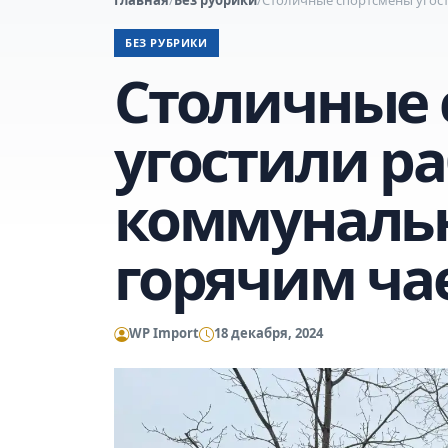
БЕЗ РУБРИКИ
Столичные 
угостили р
коммуналь
горячим ча
WP Import
18 декабря, 2024