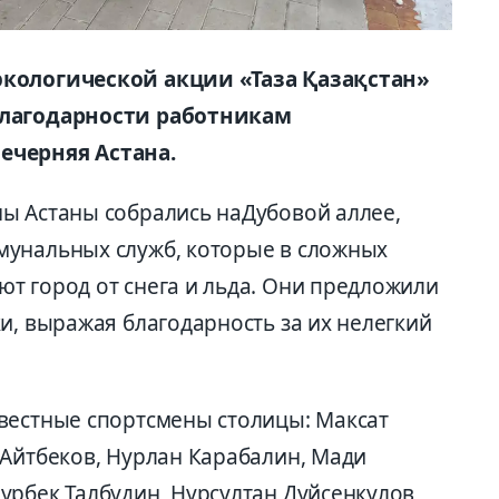
экологической акции «Таза Қазақстан»
благодарности работникам
ечерняя Астана.
ы Астаны собрались наДубовой аллее,
мунальных служб, которые в сложных
т город от снега и льда. Они предложили
и, выражая благодарность за их нелегкий
вестные спортсмены столицы: Максат
 Айтбеков, Нурлан Карабалин, Мади
урбек Талбудин, Нурсултан Дуйсенкулов,