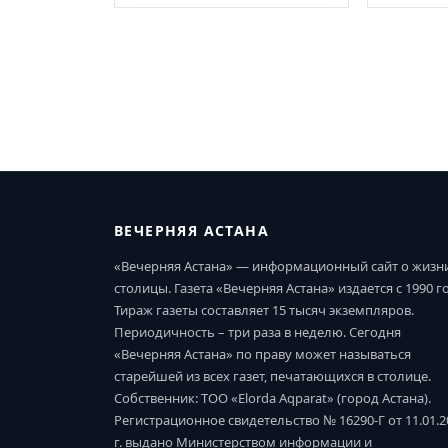
ВЕЧЕРНЯЯ АСТАНА
«Вечерняя Астана» — информационный сайт о жизн
столицы. Газета «Вечерняя Астана» издается с 1990 г
Тираж газеты составляет 15 тысяч экземпляров.
Периодичность – три раза в неделю. Сегодня
«Вечерняя Астана» по праву может называться
старейшей из всех газет, печатающихся в столице.
Собственник: ТОО «Elorda Aqparat» (город Астана).
Регистрационное свидетельство № 16290-Г от 11.01.2
г. выдано Министерством информации и