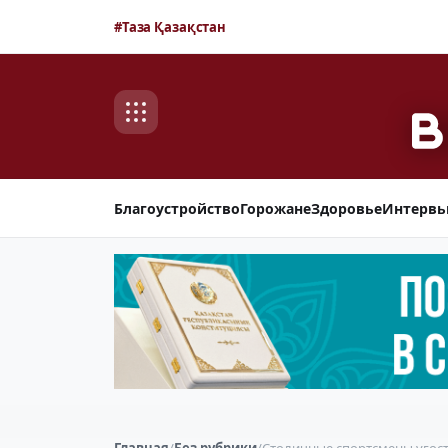
#Таза Қазақстан
Благоустройство
Горожане
Здоровье
Интерв
Главная
/
Без рубрики
/
Столичные спортсмены угос