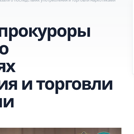
 прокуроры
о
ях
ия и торговли
ми