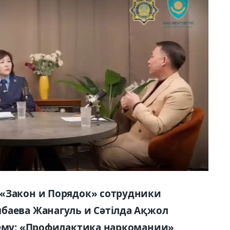
 «Закон и Порядок» сотрудники
баева Жанагуль и Сәтілда Ақжол
тему: «Профилактика наркомании»,