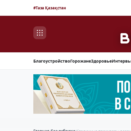
#Таза Қазақстан
Благоустройство
Горожане
Здоровье
Интерв
Главная
/
Без рубрики
/
Столичные прокуроры расска