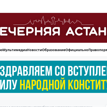
ью
Мультимедиа
Новости
Образование
Официально
Правопор
зали о последствиях употребления и торговли наркотиками