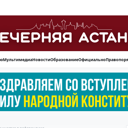
ью
Мультимедиа
Новости
Образование
Официально
Правопор
 участие в референдуме