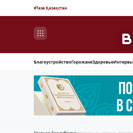
#Таза Қазақстан
Благоустройство
Горожане
Здоровье
Интерв
Главная
/
Без рубрики
/
Столичные «моржи» приняли