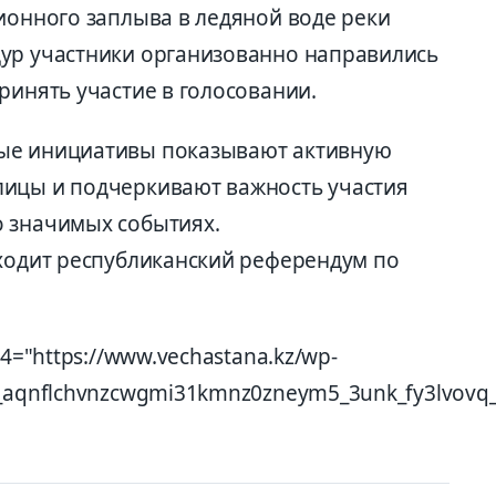
ионного заплыва в ледяной воде реки
ур участники организованно направились
ринять участие в голосовании.
ые инициативы показывают активную
лицы и подчеркивают важность участия
о значимых событиях.
оходит республиканский референдум по
4="https://www.vechastana.kz/wp-
0_aqnflchvnzcwgmi31kmnz0zneym5_3unk_fy3lvovq