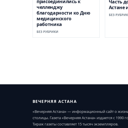
присоединились к
Часть д
челленджу
Астане 
благодарности ко Дню
БЕЗ РУБРИ
медицинского
работника
БЕЗ РУБРИКИ
ВЕЧЕРНЯЯ АСТАНА
«Вечерняя Астана» — информационный сайт о жизн
столицы. Газета «Вечерняя Астана» издается с 1990 г
Тираж газеты составляет 15 тысяч экземпляров.