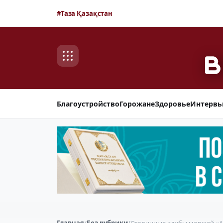
#Таза Қазақстан
Благоустройство
Горожане
Здоровье
Интерв
Главная
/
Без рубрики
/
Столичные клубы моржей «А