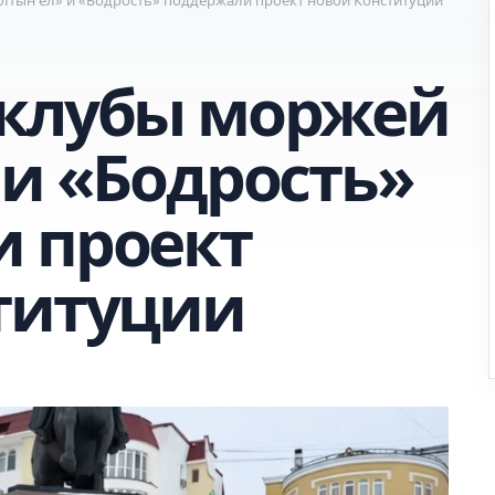
 клубы моржей
 и «Бодрость»
 проект
титуции