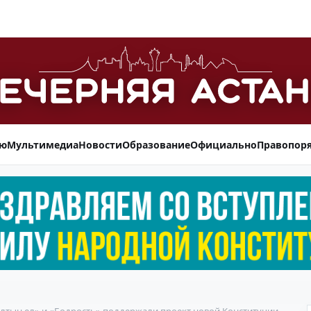
ью
Мультимедиа
Новости
Образование
Официально
Правопор
лтын ел» и «Бодрость» поддержали проект новой Конституции