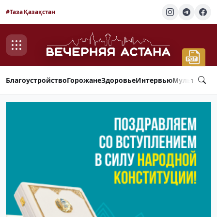
#Таза Қазақстан
Благоустройство
Горожане
Здоровье
Интервью
Мультимед