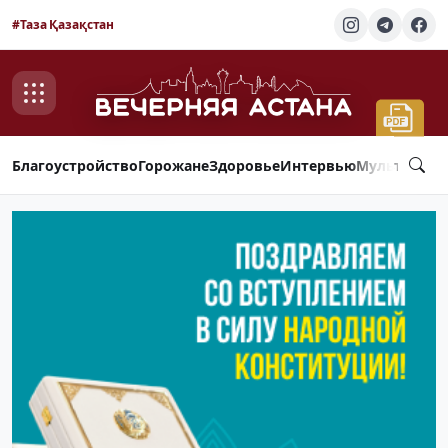
#Таза Қазақстан
Благоустройство
Горожане
Здоровье
Интервью
Мультимед