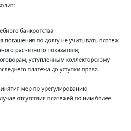
олит:
дебного банкротства
ия погашения по долгу не учитывать платеж
чного расчетного показателя;
 договорам, уступленным коллекторскому
последнего платежа до уступки права
ринятия мер по урегулированию
случае отсутствия платежей по ним более