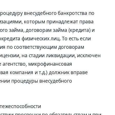
процедуру внесудебного банкротства по
изациями, которым принадлежат права
го займа, договорам займа (кредита) и
редита физических лиц. То есть если
ния по соответствующим договорам
лицензии, на стадии ликвидации, исключен
е агентство, микрофинансовая
ая компания и т.д.) должник вправе
ении процедуры внесудебного
атежеспособности
тствии просрочки по обязательствам и при