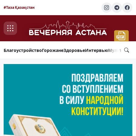
#Таза Қазақстан
Благоустройство
Горожане
Здоровье
Интервью
Мультимед